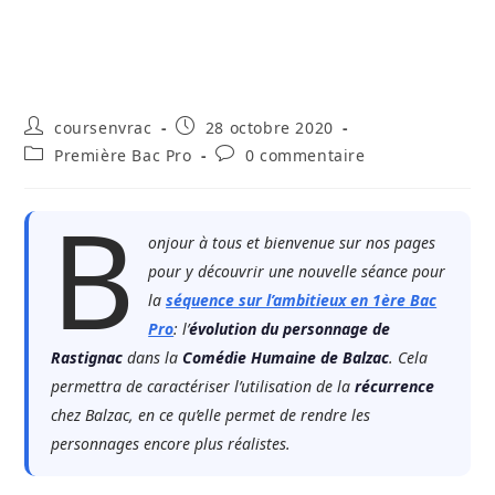
Auteur/autrice
Publication
coursenvrac
28 octobre 2020
de
publiée :
Post
Commentaires
Première Bac Pro
0 commentaire
la
category:
de
publication :
la
B
publication :
onjour à tous et bienvenue sur nos pages
pour y découvrir une nouvelle séance pour
la
séquence sur l’ambitieux en 1ère Bac
Pro
: l’
évolution du personnage de
Rastignac
dans la
Comédie Humaine de Balzac
. Cela
permettra de caractériser l’utilisation de la
récurrence
chez Balzac, en ce qu’elle permet de rendre les
personnages encore plus réalistes.