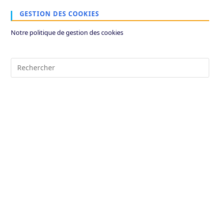
GESTION DES COOKIES
Notre politique de gestion des cookies
Pre
Es
to
clo
the
sea
pan