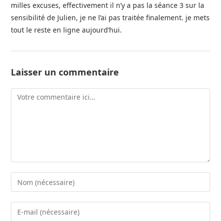
milles excuses, effectivement il n’y a pas la séance 3 sur la
sensibilité de Julien, je ne l’ai pas traitée finalement. je mets
tout le reste en ligne aujourd’hui.
Laisser un commentaire
Comment
Enter
your
name
Enter
or
your