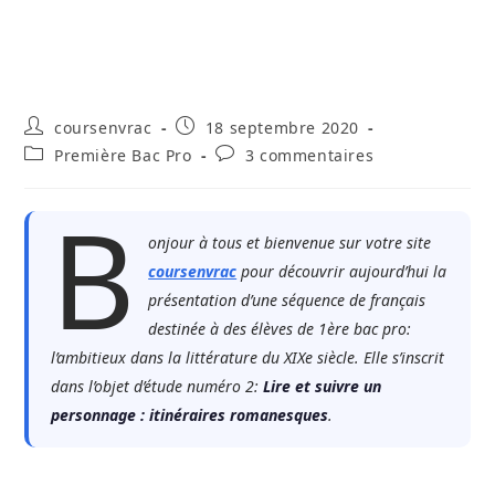
Auteur/autrice
Publication
coursenvrac
18 septembre 2020
de
publiée :
Post
Commentaires
Première Bac Pro
3 commentaires
la
category:
de
publication :
la
B
publication :
onjour à tous et bienvenue sur votre site
coursenvrac
pour découvrir aujourd’hui la
présentation d’une séquence de français
destinée à des élèves de 1ère bac pro:
l’ambitieux dans la littérature du XIXe siècle. Elle s’inscrit
dans l’objet d’étude numéro 2:
Lire et suivre un
personnage : itinéraires romanesques
.