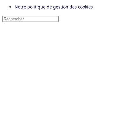
Notre politique de gestion des cookies
Press
Escape
to
close
the
search
panel.