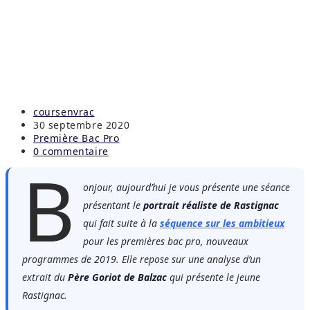
Auteur/autrice
coursenvrac
de
Publication
30 septembre 2020
la
publiée :
Post
Première Bac Pro
publication :
category:
Commentaires
0 commentaire
B
de
la
onjour, aujourd’hui je vous présente une séance
publication :
présentant le
portrait réaliste de Rastignac
qui fait suite à la
séquence sur les ambitieux
pour les premières bac pro, nouveaux
programmes de 2019. Elle repose sur une analyse d’un
extrait du
Père Goriot
de Balzac
qui présente le jeune
Rastignac.