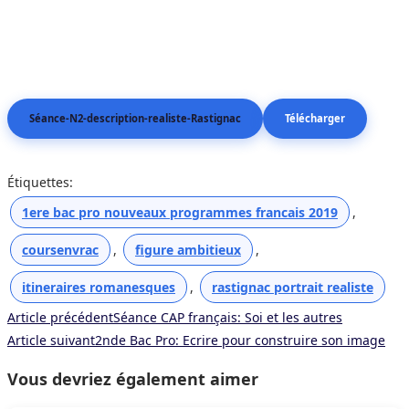
Séance-N2-description-realiste-Rastignac
Télécharger
Étiquettes
:
1ere bac pro nouveaux programmes francais 2019
,
coursenvrac
,
figure ambitieux
,
itineraires romanesques
,
rastignac portrait realiste
Read
Article précédent
Séance CAP français: Soi et les autres
more
Article suivant
2nde Bac Pro: Ecrire pour construire son image
articles
Vous devriez également aimer