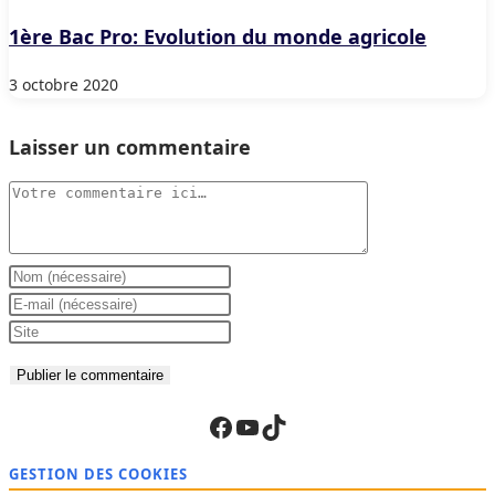
1ère Bac Pro: Evolution du monde agricole
3 octobre 2020
Laisser un commentaire
Comment
Enter
your
Enter
name
your
Saisir
or
email
l’URL
username
address
de
to
to
votre
Facebook
YouTube
TikTok
comment
comment
site
(facultatif)
GESTION DES COOKIES