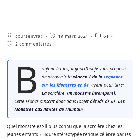
Auteur/autrice
Publication
Post
coursenvrac
18 mars 2021
6e
de
publiée :
category:
Commentaires
2 commentaires
la
de
publication :
la
B
publication :
onjour à tous, aujourd’hui je vous propose
de découvrir la
séance 1 de la
séquence
sur les Monstres en 6e
, ayant pour titre:
La sorcière, un monstre intemporel
.
Cette séance s’inscrit donc dans l’objet d’étude de 6e,
Les
Monstres aux limites de l’humain
.
Quel monstre est-il plus connu que la sorcière chez les
jeunes enfants ? Figure stéréotypée rendue célèbre par les