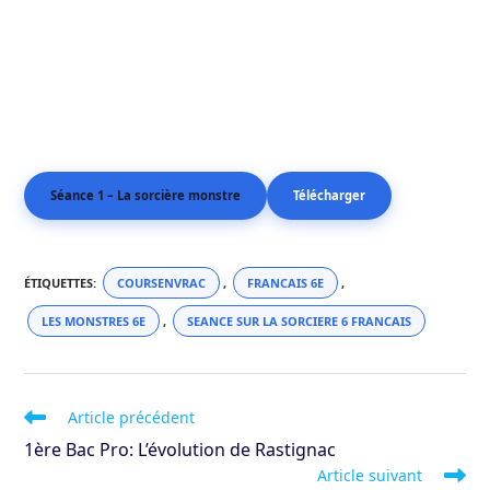
Séance 1 – La sorcière monstre
Télécharger
ÉTIQUETTES
:
COURSENVRAC
,
FRANCAIS 6E
,
LES MONSTRES 6E
,
SEANCE SUR LA SORCIERE 6 FRANCAIS
Read
Article précédent
more
1ère Bac Pro: L’évolution de Rastignac
articles
Article suivant