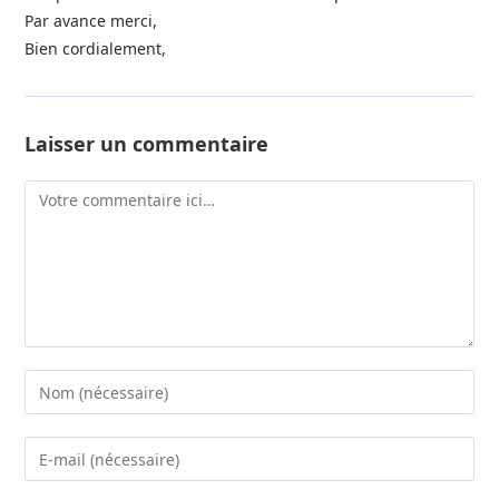
Par avance merci,
Bien cordialement,
Laisser un commentaire
Comment
Enter
your
name
Enter
or
your
username