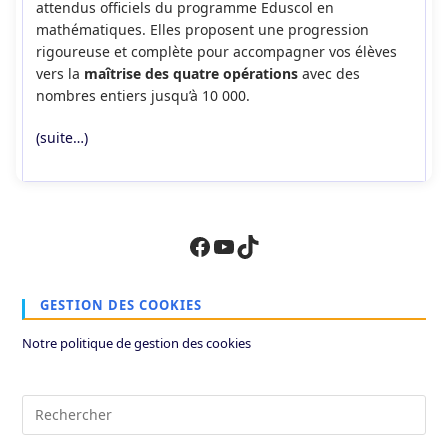
attendus officiels du programme Eduscol en
mathématiques. Elles proposent une progression
rigoureuse et complète pour accompagner vos élèves
vers la
maîtrise des quatre opérations
avec des
nombres entiers jusqu’à 10 000.
(suite…)
Facebook
YouTube
TikTok
GESTION DES COOKIES
Notre politique de gestion des cookies
Pre
Es