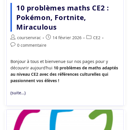
10 problèmes maths CE2 :
Pokémon, Fortnite,
Miraculous
Auteur/autrice
Publication
Post
coursenvrac
14 février 2026
CE2
de
publiée :
category:
Commentaires
0 commentaire
la
de
publication :
la
Bonjour à tous et bienvenue sur nos pages pour y
publication :
découvrir aujourd’hui
10 problèmes de maths adaptés
au niveau CE2 avec des références culturelles qui
passionnent vos élèves !
(suite…)