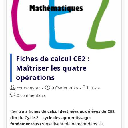
Fiches de calcul CE2 :
Maîtriser les quatre
opérations
Auteur/autrice
Publication
Post
coursenvrac
9 février 2026
CE2
de
publiée :
category:
Commentaires
0 commentaire
la
de
publication :
la
Ces
trois fiches de calcul destinées aux élèves de CE2
publication :
(fin du Cycle 2 – cycle des apprentissages
fondamentaux)
s’inscrivent pleinement dans les