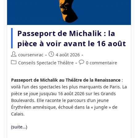
Passeport de Michalik : la
pièce à voir avant le 16 août
Auteur/autrice
Publication
coursenvrac
4 août 2026
de
publiée :
Post
Commentaires
Conseils Spectacle Théâtre
0 commentaire
la
category:
de
publication :
la
Passeport de Michalik au Théâtre de la Renaissance
:
publication :
voilà l’un des spectacles les plus marquants de Paris. La
pièce se joue jusqu’au 16 août 2026 sur les Grands
Boulevards. Elle raconte le parcours d’un jeune
Érythréen amnésique, échoué dans la « jungle » de
Calais.
(suite…)