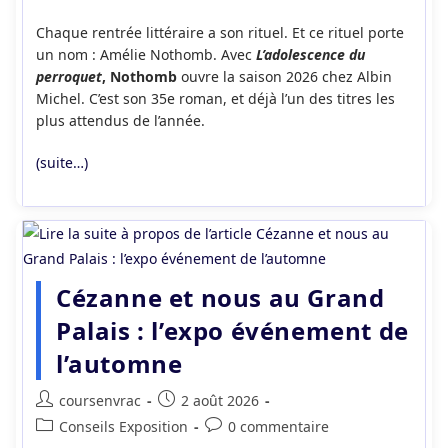
publication :
la
Chaque rentrée littéraire a son rituel. Et ce rituel porte
publication :
un nom : Amélie Nothomb. Avec
L’adolescence du
perroquet
, Nothomb
ouvre la saison 2026 chez Albin
Michel. C’est son 35e roman, et déjà l’un des titres les
plus attendus de l’année.
(suite…)
Cézanne et nous au Grand
Palais : l’expo événement de
l’automne
Auteur/autrice
Publication
coursenvrac
2 août 2026
de
publiée :
Post
Commentaires
Conseils Exposition
0 commentaire
la
category:
de