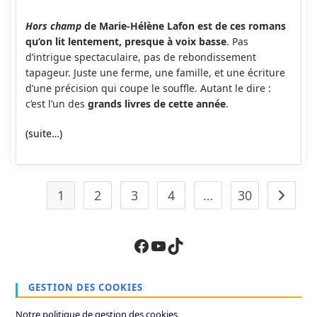
category:
de
publication :
la
Hors champ
de Marie-Hélène Lafon est de ces romans
publication :
qu’on lit lentement, presque à voix basse
. Pas
d’intrigue spectaculaire, pas de rebondissement
tapageur. Juste une ferme, une famille, et une écriture
d’une précision qui coupe le souffle. Autant le dire :
c’est l’un des
grands livres de cette année
.
(suite…)
1
2
3
4
…
30
Aller à 
Facebook
YouTube
TikTok
GESTION DES COOKIES
Notre politique de gestion des cookies