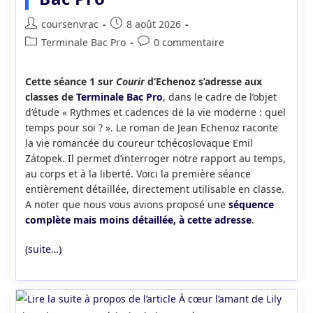
Auteur/autrice
Publication
coursenvrac
8 août 2026
de
publiée :
Post
Commentaires
Terminale Bac Pro
0 commentaire
la
category:
de
publication :
la
Cette séance 1 sur
Courir
d’Echenoz s’adresse aux
publication :
classes de
Terminale Bac Pro
, dans le cadre de l’objet
d’étude « Rythmes et cadences de la vie moderne : quel
temps pour soi ? ». Le roman de Jean Echenoz raconte
la vie romancée du coureur tchécoslovaque Emil
Zátopek. Il permet d’interroger notre rapport au temps,
au corps et à la liberté. Voici la première séance
entièrement détaillée, directement utilisable en classe.
A noter que nous vous avions proposé une
séquence
complète mais moins détaillée, à cette adresse
.
(suite…)