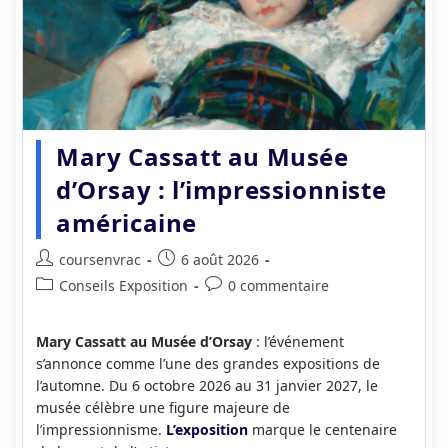
Mary Cassatt au Musée
d’Orsay : l’impressionniste
américaine
Auteur/autrice
Publication
coursenvrac
6 août 2026
de
publiée :
Post
Commentaires
Conseils Exposition
0 commentaire
la
category:
de
publication :
la
Mary Cassatt au Musée d’Orsay
: l’événement
publication :
s’annonce comme l’une des grandes expositions de
l’automne. Du 6 octobre 2026 au 31 janvier 2027, le
musée célèbre une figure majeure de
l’impressionnisme.
L’exposition
marque le centenaire