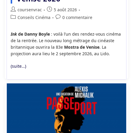
Auteur/autrice
Publication
coursenvrac
5 août 2026
de
publiée :
Post
Commentaires
Conseils Cinéma
0 commentaire
la
category:
de
publication :
la
Ink
de Danny Boyle
: voilà l’un des rendez-vous cinéma
publication :
de la rentrée. Le nouveau long métrage du cinéaste
britannique ouvrira la 83e
Mostra de Venise
. La
projection aura lieu le 2 septembre 2026, au Lido.
(suite…)