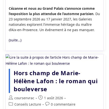
publication :
la
Cézanne et nous au Grand Palais s’annonce comme
publication :
l’exposition la plus attendue de l’automne parisien
. Du
23 septembre 2026 au 17 janvier 2027, les Galeries
nationales explorent l’immense héritage du maître
d’Aix-en-Provence. Un événement à ne pas manquer.
(suite…)
Hors champ de Marie-
Hélène Lafon : le roman qui
bouleverse
Auteur/autrice
Publication
coursenvrac
1 août 2026
de
publiée :
Post
Commentaires
Conseils Lecture
0 commentaire
la