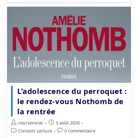
L’adolescence du perroquet :
le rendez-vous Nothomb de
la rentrée
Auteur/autrice
Publication
coursenvrac
3 août 2026
de
publiée :
Post
Commentaires
Conseils Lecture
0 commentaire
la
category:
de