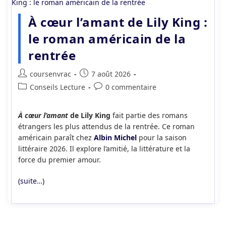
À cœur l’amant de Lily King :
le roman américain de la
rentrée
Auteur/autrice
Publication
coursenvrac
7 août 2026
de
publiée :
Post
Commentaires
Conseils Lecture
0 commentaire
la
category:
de
publication :
la
À cœur l’amant
de Lily King
fait partie des romans
publication :
étrangers les plus attendus de la rentrée. Ce roman
américain paraît chez
Albin Michel
pour la saison
littéraire 2026. Il explore l’amitié, la littérature et la
force du premier amour.
(suite…)