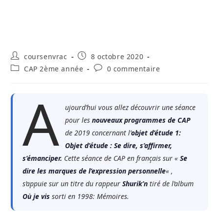
Auteur/autrice
Publication
coursenvrac
8 octobre 2020
de
publiée :
Post
Commentaires
CAP 2ème année
0 commentaire
la
category:
de
publication :
la
A
publication :
ujourd’hui vous allez découvrir une séance
pour les
nouveaux programmes de CAP
de 2019 concernant l’
objet d’étude 1:
Objet d’étude : Se dire, s’affirmer,
s’émanciper.
Cette séance de CAP en français sur «
Se
dire les marques de l’expression personnelle
« ,
s’appuie sur un titre du rappeur
Shurik’n
tiré de l’album
Où je vis
sorti en 1998: Mémoires.