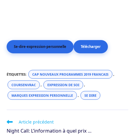
Se-dire-expression-personnelle
Télécharger
ÉTIQUETTES
:
CAP NOUVEAUX PROGRAMMES 2019 FRANCAIS
,
COURSENVRAC
,
EXPRESSION DE SOI
,
MARQUES EXPRESSION PERSONNELLE
,
SE DIRE
Read
Article précédent
more
Night Call: L’information à quel prix …
articles