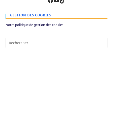
GESTION DES COOKIES
Notre politique de gestion des cookies
Pre
Es
to
clo
the
sea
pan