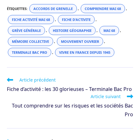
ÉTIQUETTES
:
ACCORDS DE GRENELLE
,
COMPRENDRE MAI 68
,
FICHE ACTIVITÉ MAI 68
,
FICHE D'ACTIVITE
,
GRÈVE GÉNÉRALE
,
HISTOIRE GÉOGRAPHIE
,
MAI 68
,
MÉMOIRE COLLECTIVE
,
MOUVEMENT OUVRIER
,
TERMINALE BAC PRO
,
VIVRE EN FRANCE DEPUIS 1945
Read
Article précédent
more
Fiche d’activité : les 30 glorieuses – Terminale Bac Pro
articles
Article suivant
Tout comprendre sur les risques et les sociétés Bac
Pro