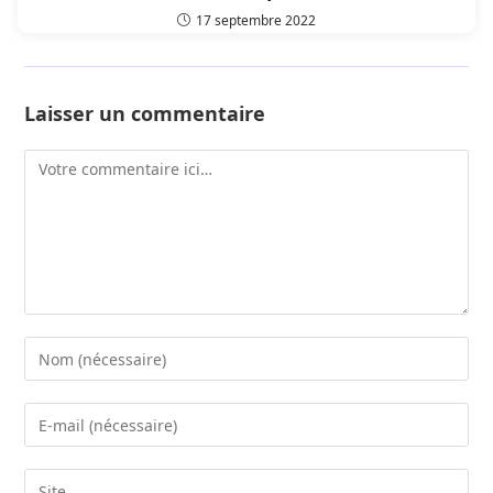
17 septembre 2022
Laisser un commentaire
Comment
Enter
your
name
Enter
or
your
username
email
Saisir
to