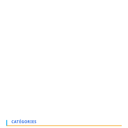
pan
CATÉGORIES