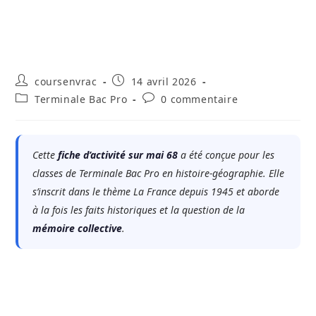
Auteur/autrice
Publication
coursenvrac
14 avril 2026
de
publiée :
Post
Commentaires
Terminale Bac Pro
0 commentaire
la
category:
de
publication :
la
publication :
Cette
fiche d’activité sur mai 68
a été conçue pour les
classes de Terminale Bac Pro en histoire-géographie. Elle
s’inscrit dans le thème
La France depuis 1945
et aborde
à la fois les faits historiques et la question de la
mémoire collective
.