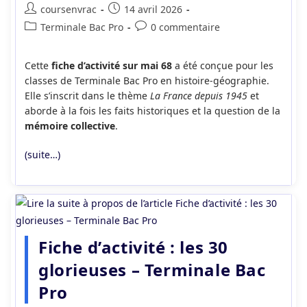
Auteur/autrice
Publication
coursenvrac
14 avril 2026
de
publiée :
Post
Commentaires
Terminale Bac Pro
0 commentaire
la
category:
de
publication :
la
Cette
fiche d’activité sur mai 68
a été conçue pour les
publication :
classes de Terminale Bac Pro en histoire-géographie.
Elle s’inscrit dans le thème
La France depuis 1945
et
aborde à la fois les faits historiques et la question de la
mémoire collective
.
(suite…)
Fiche d’activité : les 30
glorieuses – Terminale Bac
Pro