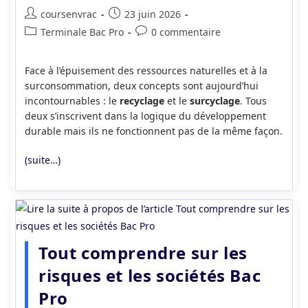
Auteur/autrice
Publication
coursenvrac
23 juin 2026
de
publiée :
Post
Commentaires
Terminale Bac Pro
0 commentaire
la
category:
de
publication :
la
Face à l’épuisement des ressources naturelles et à la
publication :
surconsommation, deux concepts sont aujourd’hui
incontournables : le
recyclage
et le
surcyclage
. Tous
deux s’inscrivent dans la logique du développement
durable mais ils ne fonctionnent pas de la même façon.
(suite…)
Tout comprendre sur les
risques et les sociétés Bac
Pro