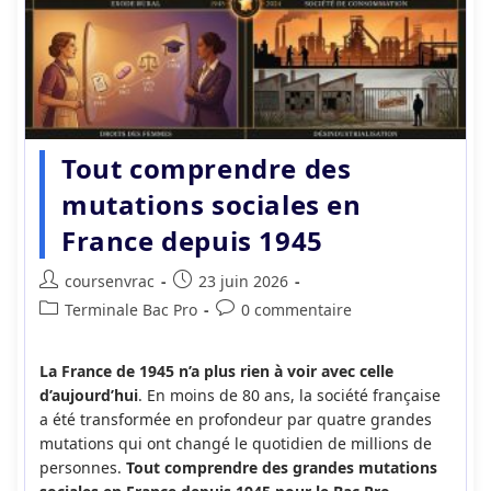
Tout comprendre des
mutations sociales en
France depuis 1945
Auteur/autrice
Publication
coursenvrac
23 juin 2026
de
publiée :
Post
Commentaires
Terminale Bac Pro
0 commentaire
la
category:
de
publication :
la
La France de 1945 n’a plus rien à voir avec celle
publication :
d’aujourd’hui
. En moins de 80 ans, la société française
a été transformée en profondeur par quatre grandes
mutations qui ont changé le quotidien de millions de
personnes.
Tout comprendre des grandes mutations