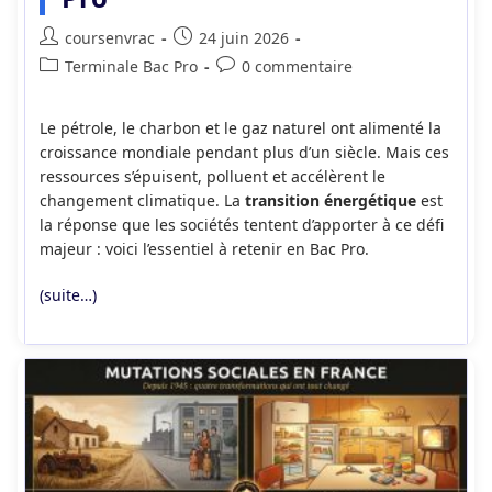
Auteur/autrice
Publication
coursenvrac
24 juin 2026
de
publiée :
Post
Commentaires
Terminale Bac Pro
0 commentaire
la
category:
de
publication :
la
Le pétrole, le charbon et le gaz naturel ont alimenté la
publication :
croissance mondiale pendant plus d’un siècle. Mais ces
ressources s’épuisent, polluent et accélèrent le
changement climatique. La
transition énergétique
est
la réponse que les sociétés tentent d’apporter à ce défi
majeur : voici l’essentiel à retenir en Bac Pro.
(suite…)