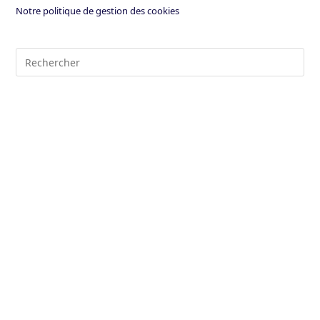
Notre politique de gestion des cookies
Pre
Es
to
clo
the
sea
pan