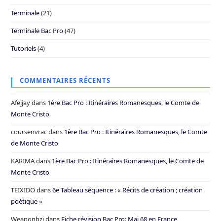
Terminale
(21)
Terminale Bac Pro
(47)
Tutoriels
(4)
COMMENTAIRES RÉCENTS
Afejjay
dans
1ère Bac Pro : Itinéraires Romanesques, le Comte de
Monte Cristo
coursenvrac
dans
1ère Bac Pro : Itinéraires Romanesques, le Comte
de Monte Cristo
KARIMA
dans
1ère Bac Pro : Itinéraires Romanesques, le Comte de
Monte Cristo
TEIXIDO
dans
6e Tableau séquence : « Récits de création ; création
poétique »
Weaponhzi
dans
Fiche révision Bac Pro: Mai 68 en France