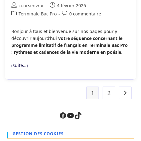
Auteur/autrice
Publication
coursenvrac
4 février 2026
de
publiée :
Post
Commentaires
Terminale Bac Pro
0 commentaire
la
category:
de
publication :
la
Bonjour à tous et bienvenue sur nos pages pour y
publication :
découvrir aujourd’hui
votre séquence concernant le
programme limitatif de français en Terminale Bac Pro
: rythmes et cadences de la vie moderne en poésie
.
(suite…)
1
2
Aller à 
Facebook
YouTube
TikTok
GESTION DES COOKIES