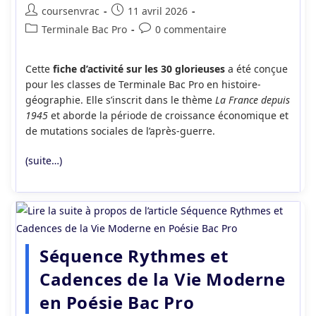
Auteur/autrice
Publication
coursenvrac
11 avril 2026
de
publiée :
Post
Commentaires
Terminale Bac Pro
0 commentaire
la
category:
de
publication :
la
Cette
fiche d’activité sur les 30 glorieuses
a été conçue
publication :
pour les classes de Terminale Bac Pro en histoire-
géographie. Elle s’inscrit dans le thème
La France depuis
1945
et aborde la période de croissance économique et
de mutations sociales de l’après-guerre.
(suite…)
Séquence Rythmes et
Cadences de la Vie Moderne
en Poésie Bac Pro