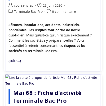
Auteur/autrice
Publication
coursenvrac
23 juin 2026
de
publiée :
Post
Commentaires
Terminale Bac Pro
0 commentaire
la
category:
de
publication :
la
Séismes, inondations, accidents industriels,
publication :
pandémies : les risques font partie de notre
quotidien
. Mais qu’est-ce qu’un risque exactement ?
Comment les sociétés s’y préparent-elles ? Voici
l’essentiel à retenir concernant les
risques et les
sociétés en terminale Bac Pro
.
(suite…)
Mai 68 : Fiche d’activité
Terminale Bac Pro