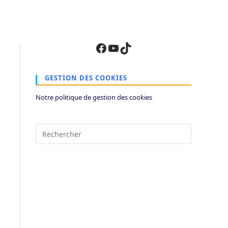
Facebook
YouTube
TikTok
GESTION DES COOKIES
Notre politique de gestion des cookies
Press
Escape
to
close
the
search
panel.