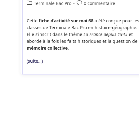
de
publiée :
Post
Commentaires
Terminale Bac Pro
0 commentaire
la
category:
de
publication :
la
Cette
fiche d’activité sur mai 68
a été conçue pour le
publication :
classes de Terminale Bac Pro en histoire-géographie.
Elle s’inscrit dans le thème
La France depuis 1945
et
aborde à la fois les faits historiques et la question de 
mémoire collective
.
(suite…)