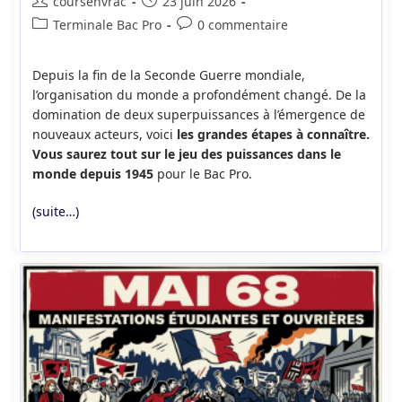
Auteur/autrice
Publication
coursenvrac
23 juin 2026
de
publiée :
Post
Commentaires
Terminale Bac Pro
0 commentaire
la
category:
de
publication :
la
Depuis la fin de la Seconde Guerre mondiale,
publication :
l’organisation du monde a profondément changé. De la
domination de deux superpuissances à l’émergence de
nouveaux acteurs, voici
les grandes étapes à connaître.
Vous saurez tout sur le jeu des puissances dans le
monde depuis 1945
pour le Bac Pro.
(suite…)