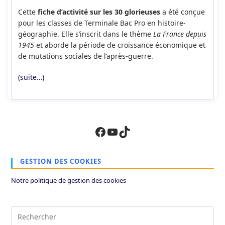
publication :
la
Cette
fiche d’activité sur les 30 glorieuses
a été conçue
publication :
pour les classes de Terminale Bac Pro en histoire-
géographie. Elle s’inscrit dans le thème
La France depuis
1945
et aborde la période de croissance économique et
de mutations sociales de l’après-guerre.
(suite…)
Facebook
YouTube
TikTok
GESTION DES COOKIES
Notre politique de gestion des cookies
Pre
Es