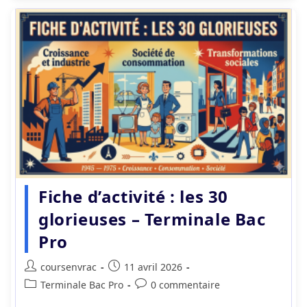
Fiche d’activité : les 30
glorieuses – Terminale Bac
Pro
Auteur/autrice
Publication
coursenvrac
11 avril 2026
de
publiée :
Post
Commentaires
Terminale Bac Pro
0 commentaire
la
category:
de