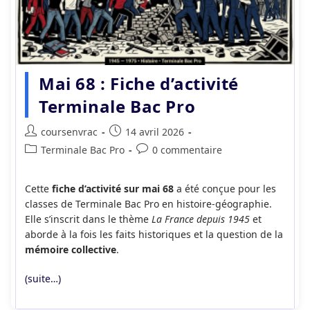
Mai 68 : Fiche d’activité
Terminale Bac Pro
Auteur/autrice
Publication
coursenvrac
14 avril 2026
de
publiée :
Post
Commentaires
Terminale Bac Pro
0 commentaire
la
category:
de
publication :
la
Cette
fiche d’activité sur mai 68
a été conçue pour les
publication :
classes de Terminale Bac Pro en histoire-géographie.
Elle s’inscrit dans le thème
La France depuis 1945
et
aborde à la fois les faits historiques et la question de la
mémoire collective
.
(suite…)