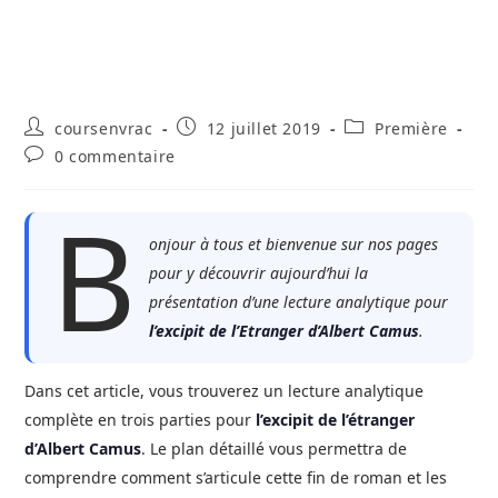
Auteur/autrice
Publication
Post
coursenvrac
12 juillet 2019
Première
de
publiée :
category:
Commentaires
0 commentaire
la
de
publication :
la
B
publication :
onjour à tous et bienvenue sur nos pages
pour y découvrir aujourd’hui la
présentation d’une lecture analytique pour
l’excipit de l’Etranger d’Albert Camus
.
Dans cet article, vous trouverez un lecture analytique
complète en trois parties pour
l’excipit de l’étranger
d’Albert Camus
. Le plan détaillé vous permettra de
comprendre comment s’articule cette fin de roman et les