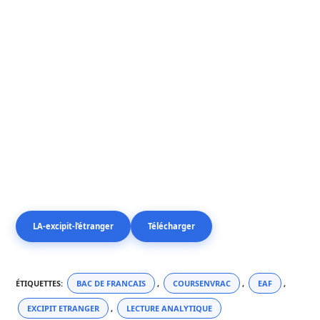
LA-excipit-l’étranger
Télécharger
ÉTIQUETTES
:
BAC DE FRANCAIS
,
COURSENVRAC
,
EAF
,
EXCIPIT ETRANGER
,
LECTURE ANALYTIQUE