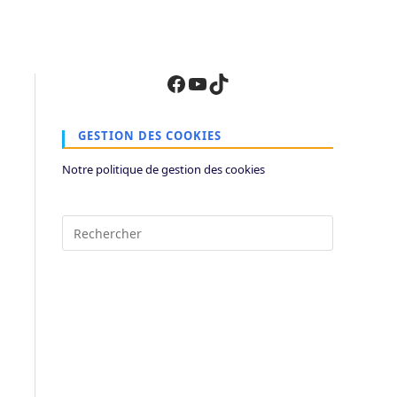
Facebook
YouTube
TikTok
GESTION DES COOKIES
Notre politique de gestion des cookies
Press
Escape
to
close
the
search
panel.