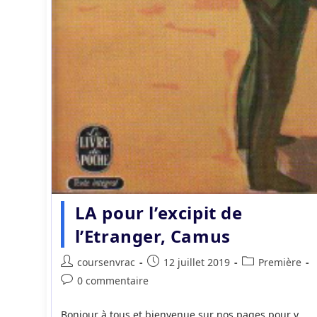
LA pour l’excipit de
l’Etranger, Camus
Auteur/autrice
Publication
Post
coursenvrac
12 juillet 2019
Première
de
publiée :
category:
Commentaires
0 commentaire
la
de
publication :
la
Bonjour à tous et bienvenue sur nos pages pour y