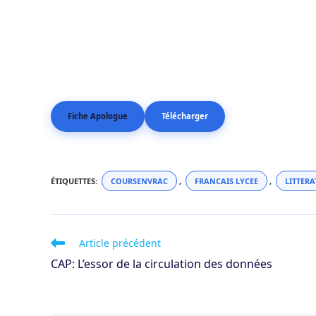
Fiche Apologue
Télécharger
ÉTIQUETTES
:
COURSENVRAC
,
FRANCAIS LYCEE
,
LITTERA
Read
Article précédent
more
CAP: L’essor de la circulation des données
articles