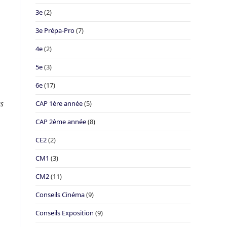
3e
(2)
3e Prépa-Pro
(7)
4e
(2)
5e
(3)
6e
(17)
us
CAP 1ère année
(5)
CAP 2ème année
(8)
CE2
(2)
CM1
(3)
CM2
(11)
Conseils Cinéma
(9)
Conseils Exposition
(9)