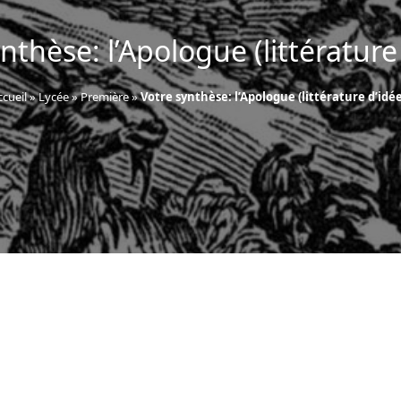
nthèse: l’Apologue (littérature
ccueil
»
Lycée
»
Première
»
Votre synthèse: l’Apologue (littérature d’idée