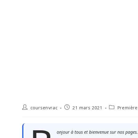
Auteur/autrice
Publication
Post
coursenvrac
21 mars 2021
Première
de
publiée :
category:
la
publication :
onjour à tous et bienvenue sur nos pages.