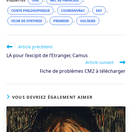
ÉTIQUETTES
:
1ERE
,
BAC DE FRANCAIS
,
CONTE PHILOSOPHIQUE
,
COURSENVRAC
,
EAF
,
FICHE DE SYNTHESE
,
PREMIERE
,
VOLTAIRE
Read
Article précédent
more
LA pour l’excipit de l’Etranger, Camus
articles
Article suivant
Fiche de problèmes CM2 à télécharger
VOUS DEVRIEZ ÉGALEMENT AIMER