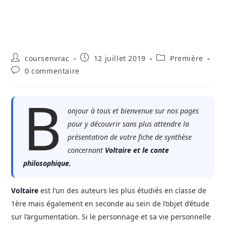
Auteur/autrice
Publication
Post
coursenvrac
12 juillet 2019
Première
de
publiée :
category:
Commentaires
0 commentaire
la
de
publication :
la
B
publication :
onjour à tous et bienvenue sur nos pages
pour y découvrir sans plus attendre la
présentation de votre fiche de synthèse
concernant
Voltaire et le conte
philosophique.
Voltaire
est l’un des auteurs les plus étudiés en classe de
1ère mais également en seconde au sein de l’objet d’étude
sur l’argumentation. Si le personnage et sa vie personnelle