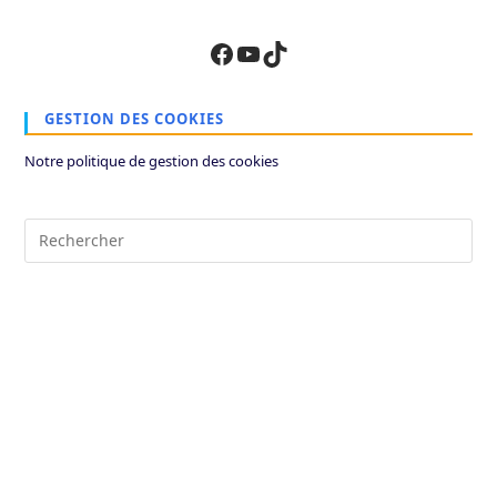
(facultatif)
Facebook
YouTube
TikTok
GESTION DES COOKIES
Notre politique de gestion des cookies
Pre
Es
to
clo
the
sea
pan