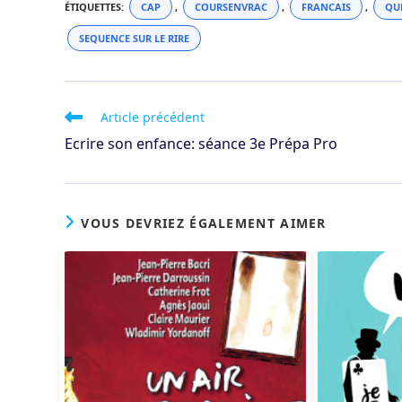
ÉTIQUETTES
:
CAP
,
COURSENVRAC
,
FRANCAIS
,
QU
SEQUENCE SUR LE RIRE
Read
Article précédent
more
Ecrire son enfance: séance 3e Prépa Pro
articles
VOUS DEVRIEZ ÉGALEMENT AIMER