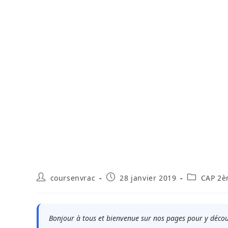
Auteur/autrice
Publication
Post
coursenvrac
28 janvier 2019
CAP 2è
de
publiée :
category:
la
publication :
Bonjour à tous et bienvenue sur nos pages pour y décou