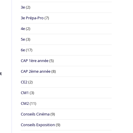
3e
(2)
3e Prépa-Pro
(7)
4e
(2)
5e
(3)
6e
(17)
CAP 1ère année
(5)
CAP 2ème année
(8)
t
CE2
(2)
CM1
(3)
CM2
(11)
Conseils Cinéma
(9)
Conseils Exposition
(9)