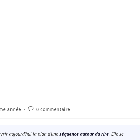
Commentaires
me année
0 commentaire
de
la
publication :
vrir aujourd’hui la plan d’une
séquence autour du rire
. Elle se