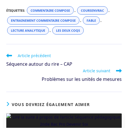
ÉTIQUETTES
:
COMMENTAIRE COMPOSE
,
COURSENVRAC
,
ENTRAINEMENT COMMENTAIRE COMPOSE
,
FABLE
,
LECTURE ANALYTIQUE
,
LES DEUX COQS
Read
Article précédent
more
Séquence autour du rire – CAP
articles
Article suivant
Problèmes sur les unités de mesures
VOUS DEVRIEZ ÉGALEMENT AIMER