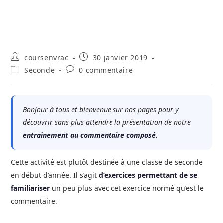
Auteur/autrice
Publication
coursenvrac
30 janvier 2019
de
publiée :
Post
Commentaires
Seconde
0 commentaire
la
category:
de
publication :
la
publication :
Bonjour à tous et bienvenue sur nos pages pour y
découvrir sans plus attendre la présentation de notre
entraînement au commentaire composé.
Cette activité est plutôt destinée à une classe de seconde
en début d’année. Il s’agit
d’exercices permettant de se
familiariser
un peu plus avec cet exercice normé qu’est le
commentaire.