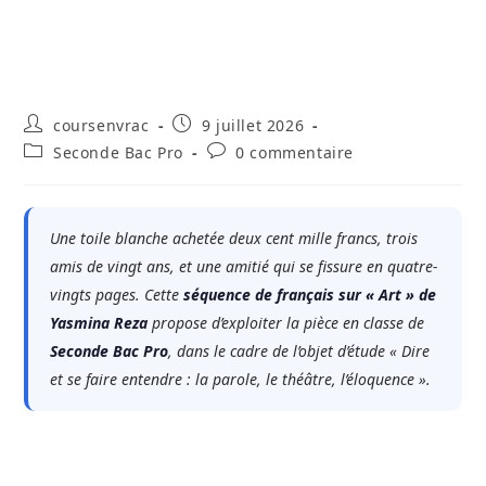
Auteur/autrice
Publication
coursenvrac
9 juillet 2026
de
publiée :
Post
Commentaires
Seconde Bac Pro
0 commentaire
la
category:
de
publication :
la
publication :
Une toile blanche achetée deux cent mille francs, trois
amis de vingt ans, et une amitié qui se fissure en quatre-
vingts pages. Cette
séquence de français sur « Art » de
Yasmina Reza
propose d’exploiter la pièce en classe de
Seconde Bac Pro
, dans le cadre de l’objet d’étude « Dire
et se faire entendre : la parole, le théâtre, l’éloquence ».