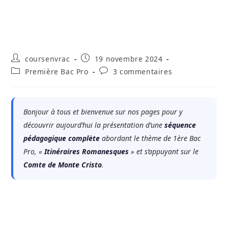
Auteur/autrice
Publication
coursenvrac
19 novembre 2024
de
publiée :
Post
Commentaires
Première Bac Pro
3 commentaires
la
category:
de
publication :
la
publication :
Bonjour à tous et bienvenue sur nos pages pour y
découvrir aujourd’hui la présentation d’une
séquence
pédagogique complète
abordant le thème de 1ère Bac
Pro, «
Itinéraires Romanesques
» et s’appuyant sur le
Comte de Monte Cristo
.