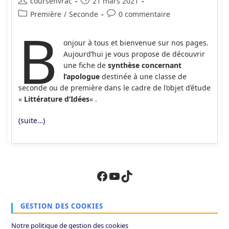
Auteur/autrice
Publication
coursenvrac
21 mars 2021
de
publiée :
Post
Commentaires
Première
/
Seconde
0 commentaire
la
B
category:
de
publication :
la
onjour à tous et bienvenue sur nos pages.
publication :
Aujourd’hui je vous propose de découvrir
une fiche de
synthèse concernant
l’apologue
destinée à une classe de
seconde ou de première dans le cadre de l’objet d’étude
«
Littérature d’Idées
« .
(suite…)
Facebook
YouTube
TikTok
GESTION DES COOKIES
Notre politique de gestion des cookies