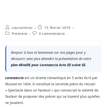
Auteur/autrice
Publication
coursenvrac
15 février 2019
de
publiée :
Post
Commentaires
Première
0 commentaire
la
category:
de
publication :
la
publication :
Bonjour à tous et bienvenue sur nos pages pour y
découvrir sans plus attendre la présentation de votre
plan détaillé pour
Lorenzaccio
Acte III scène III
.
Lorenzaccio
est un drame romantique en 5 actes écrit par
Musset en 1834. Il constitue la seconde pièce du recueil
« Spectacle dans un fauteuil » qui consacrait la volonté de
l’auteur de proposer des pièces qui se lisaient plus qu’elles
se jouaient.