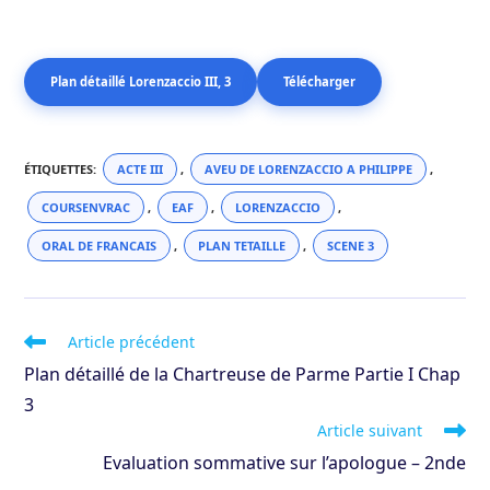
Plan détaillé Lorenzaccio III, 3
Télécharger
ÉTIQUETTES
:
ACTE III
,
AVEU DE LORENZACCIO A PHILIPPE
,
COURSENVRAC
,
EAF
,
LORENZACCIO
,
ORAL DE FRANCAIS
,
PLAN TETAILLE
,
SCENE 3
Read
Article précédent
more
Plan détaillé de la Chartreuse de Parme Partie I Chap
articles
3
Article suivant
Evaluation sommative sur l’apologue – 2nde