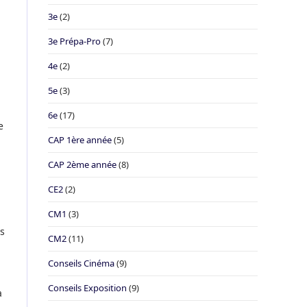
3e
(2)
3e Prépa-Pro
(7)
4e
(2)
5e
(3)
6e
(17)
e
CAP 1ère année
(5)
CAP 2ème année
(8)
CE2
(2)
CM1
(3)
es
CM2
(11)
Conseils Cinéma
(9)
Conseils Exposition
(9)
à