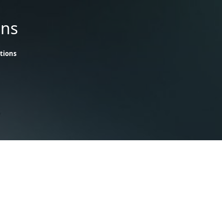
ons
ations