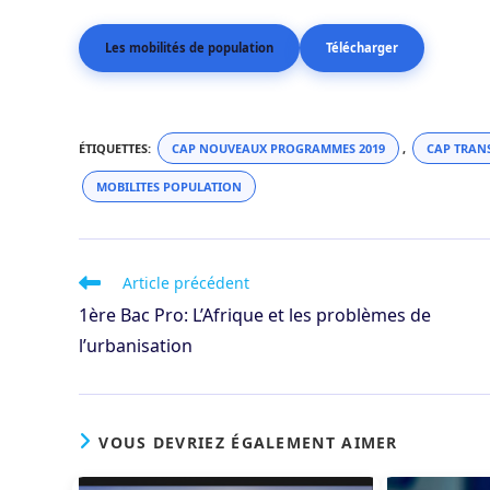
Les mobilités de population
Télécharger
ÉTIQUETTES
:
CAP NOUVEAUX PROGRAMMES 2019
,
CAP TRANS
MOBILITES POPULATION
Read
Article précédent
more
1ère Bac Pro: L’Afrique et les problèmes de
articles
l’urbanisation
VOUS DEVRIEZ ÉGALEMENT AIMER