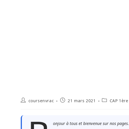
Auteur/autrice
Publication
Post
coursenvrac
21 mars 2021
CAP 1ère
de
publiée :
category:
la
publication :
onjour à tous et bienvenue sur nos pages