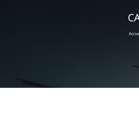
CA
Accue