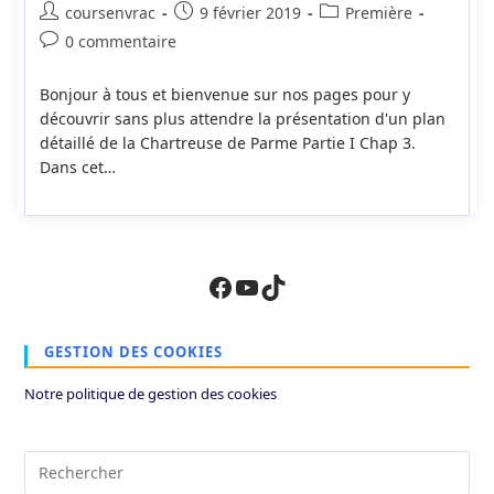
Auteur/autrice
Publication
Post
coursenvrac
9 février 2019
Première
de
publiée :
category:
Commentaires
0 commentaire
la
de
publication :
la
Bonjour à tous et bienvenue sur nos pages pour y
publication :
découvrir sans plus attendre la présentation d'un plan
détaillé de la Chartreuse de Parme Partie I Chap 3.
Dans cet…
Facebook
YouTube
TikTok
GESTION DES COOKIES
Notre politique de gestion des cookies
Pre
Es