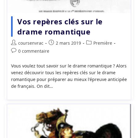
Vos repères clés sur le
drame romantique
Auteur/autrice
Publication
Post
coursenvrac
2 mars 2019
Première
de
publiée :
category:
Commentaires
0 commentaire
la
de
publication :
la
Vous voulez tout savoir sur le drame romantique ? Alors
publication :
venez découvrir tous les repères clés sur le drame
romantique pour préparer au mieux l'épreuve anticipée
de français. On dit…