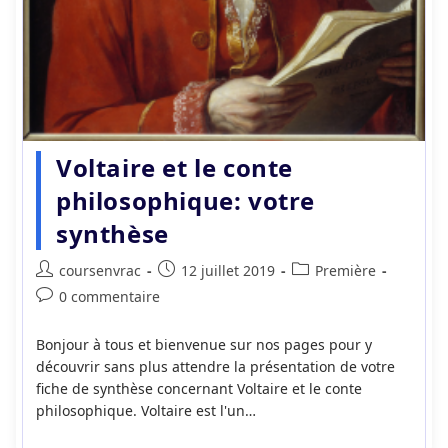
Voltaire et le conte
philosophique: votre
synthèse
Auteur/autrice
Publication
Post
coursenvrac
12 juillet 2019
Première
de
publiée :
category:
Commentaires
0 commentaire
la
de
publication :
la
Bonjour à tous et bienvenue sur nos pages pour y
publication :
découvrir sans plus attendre la présentation de votre
fiche de synthèse concernant Voltaire et le conte
philosophique. Voltaire est l'un…