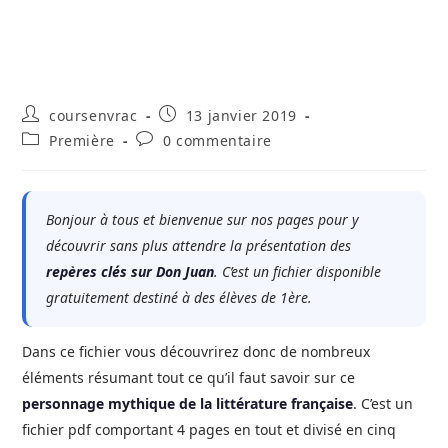
Auteur/autrice
Publication
coursenvrac
13 janvier 2019
de
publiée :
Post
Commentaires
Première
0 commentaire
la
category:
de
publication :
la
publication :
Bonjour à tous et bienvenue sur nos pages pour y
découvrir sans plus attendre la présentation des
repères clés sur Don Juan
. C’est un fichier disponible
gratuitement destiné à des élèves de 1ère.
Dans ce fichier vous découvrirez donc de nombreux
éléments résumant tout ce qu’il faut savoir sur ce
personnage mythique de la littérature française
. C’est un
fichier pdf comportant 4 pages en tout et divisé en cinq