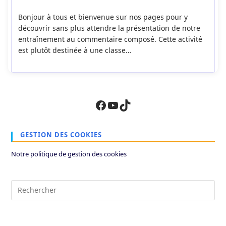
la
de
publication :
la
Bonjour à tous et bienvenue sur nos pages pour y
publication :
découvrir sans plus attendre la présentation de notre
entraînement au commentaire composé. Cette activité
est plutôt destinée à une classe…
Facebook
YouTube
TikTok
GESTION DES COOKIES
Notre politique de gestion des cookies
Pre
Es
to
clo