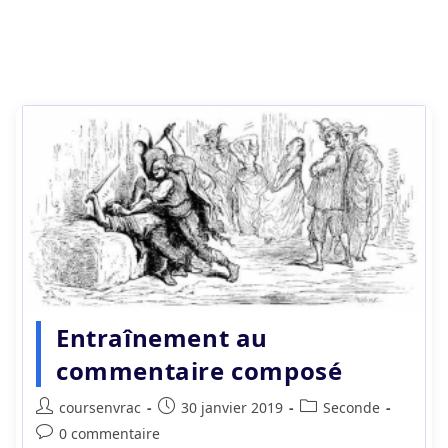
Entraînement au
commentaire composé
Auteur/autrice
Publication
Post
coursenvrac
30 janvier 2019
Seconde
de
publiée :
category:
Commentaires
0 commentaire