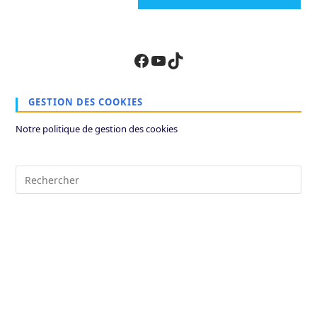
site
(facultatif)
Facebook
YouTube
TikTok
GESTION DES COOKIES
Notre politique de gestion des cookies
Pre
Es
to
clo
the
sea
pan