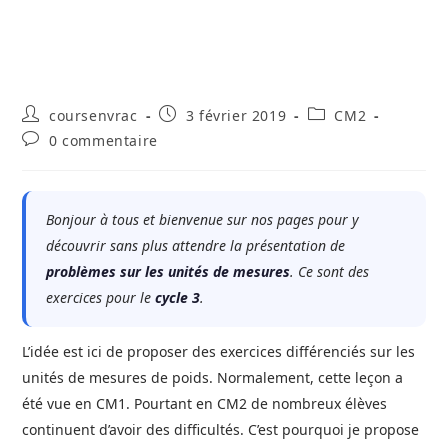
Auteur/autrice
Publication
Post
coursenvrac
3 février 2019
CM2
de
publiée :
category:
Commentaires
0 commentaire
la
de
publication :
la
publication :
Bonjour à tous et bienvenue sur nos pages pour y
découvrir sans plus attendre la présentation de
problèmes sur les unités de mesures
. Ce sont des
exercices pour le
cycle 3
.
L’idée est ici de proposer des exercices différenciés sur les
unités de mesures de poids. Normalement, cette leçon a
été vue en CM1. Pourtant en CM2 de nombreux élèves
continuent d’avoir des difficultés. C’est pourquoi je propose