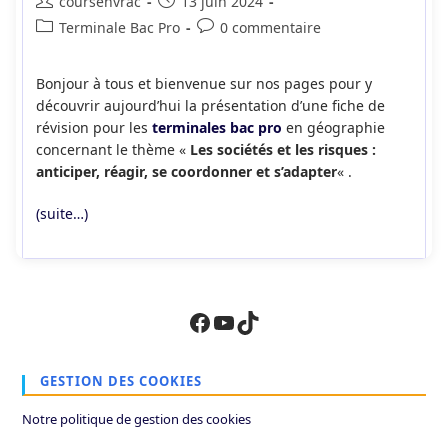
Auteur/autrice
Publication
coursenvrac
13 juin 2024
de
publiée :
Post
Commentaires
Terminale Bac Pro
0 commentaire
la
category:
de
publication :
la
Bonjour à tous et bienvenue sur nos pages pour y
publication :
découvrir aujourd’hui la présentation d’une fiche de
révision pour les
terminales bac pro
en géographie
concernant le thème «
Les sociétés et les risques :
anticiper, réagir, se coordonner et s’adapter
« .
(suite…)
Facebook
YouTube
TikTok
GESTION DES COOKIES
Notre politique de gestion des cookies