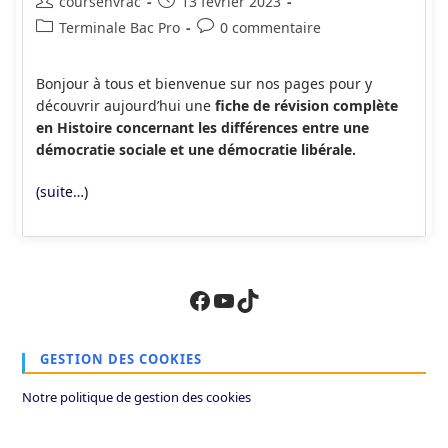
Auteur/autrice
Publication
coursenvrac
13 février 2023
de
publiée :
Post
Commentaires
Terminale Bac Pro
0 commentaire
la
category:
de
publication :
la
Bonjour à tous et bienvenue sur nos pages pour y
publication :
découvrir aujourd’hui une
fiche de révision complète
en Histoire concernant les différences entre une
démocratie sociale et une démocratie libérale.
(suite…)
Facebook
YouTube
TikTok
GESTION DES COOKIES
Notre politique de gestion des cookies