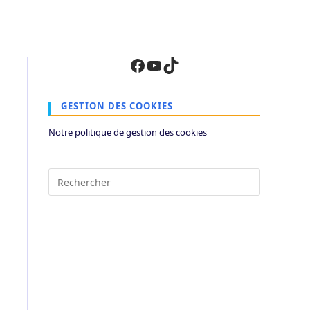
Facebook
YouTube
TikTok
GESTION DES COOKIES
Notre politique de gestion des cookies
Press
Escape
to
close
the
search
panel.