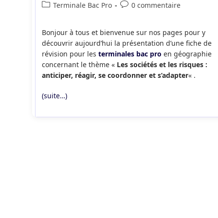
de
publiée :
Post
Commentaires
Terminale Bac Pro
0 commentaire
la
category:
de
publication :
la
Bonjour à tous et bienvenue sur nos pages pour y
publication :
découvrir aujourd’hui la présentation d’une fiche de
révision pour les
terminales bac pro
en géographie
concernant le thème «
Les sociétés et les risques :
anticiper, réagir, se coordonner et s’adapter
« .
(suite…)