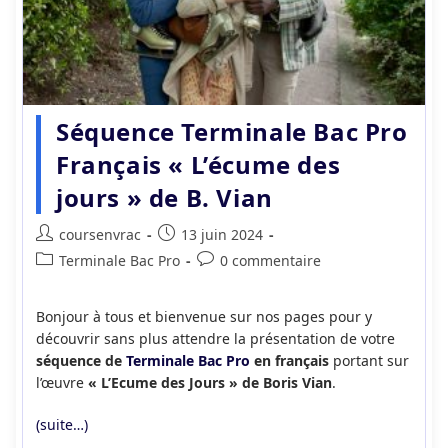
Séquence Terminale Bac Pro
Français « L’écume des
jours » de B. Vian
Auteur/autrice
Publication
coursenvrac
13 juin 2024
de
publiée :
Post
Commentaires
Terminale Bac Pro
0 commentaire
la
category:
de
publication :
la
Bonjour à tous et bienvenue sur nos pages pour y
publication :
découvrir sans plus attendre la présentation de votre
séquence de
Terminale Bac Pro
en français
portant sur
l’œuvre
« L’Ecume des Jours » de Boris Vian
.
(suite…)