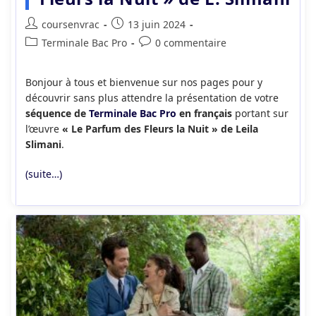
Auteur/autrice
Publication
coursenvrac
13 juin 2024
de
publiée :
Post
Commentaires
Terminale Bac Pro
0 commentaire
la
category:
de
publication :
la
Bonjour à tous et bienvenue sur nos pages pour y
publication :
découvrir sans plus attendre la présentation de votre
séquence de
Terminale Bac Pro
en français
portant sur
l’œuvre
« Le Parfum des Fleurs la Nuit » de Leila
Slimani
.
(suite…)