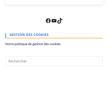
Facebook
YouTube
TikTok
GESTION DES COOKIES
Notre politique de gestion des cookies
Pre
Es
to
clo
the
sea
pan