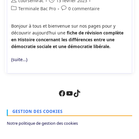
Auteur/autrice
Publication
coursenvrac
13 février 2023
de
publiée :
Post
Commentaires
Terminale Bac Pro
0 commentaire
la
category:
de
publication :
la
Bonjour à tous et bienvenue sur nos pages pour y
publication :
découvrir aujourd’hui une
fiche de révision complète
en Histoire concernant les différences entre une
démocratie sociale et une démocratie libérale.
(suite…)
Facebook
YouTube
TikTok
GESTION DES COOKIES
Notre politique de gestion des cookies