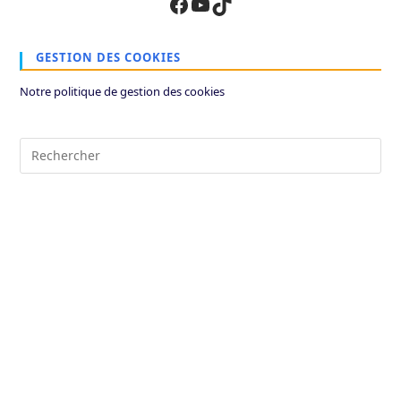
Facebook
YouTube
TikTok
GESTION DES COOKIES
Notre politique de gestion des cookies
Pre
Es
to
clo
the
sea
pan