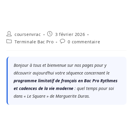
Auteur/autrice
Publication
coursenvrac
3 février 2026
de
publiée :
Post
Commentaires
Terminale Bac Pro
0 commentaire
la
category:
de
publication :
la
publication :
Bonjour à tous et bienvenue sur nos pages pour y
découvrir aujourd’hui votre séquence concernant le
programme limitatif de français en Bac Pro Rythmes
et cadences de la vie moderne
: quel temps pour soi
dans « Le Square » de Marguerite Duras.