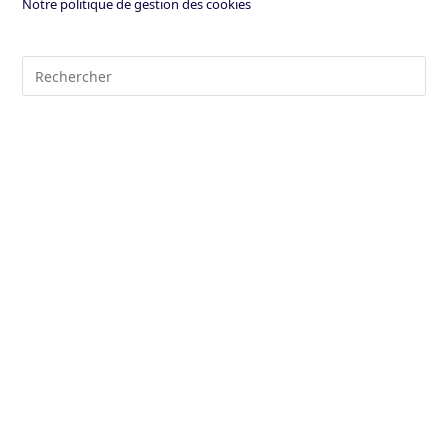
Notre politique de gestion des cookies
Pre
Es
to
clo
the
sea
pan