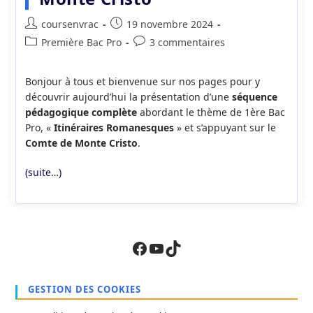
Auteur/autrice
Publication
coursenvrac
19 novembre 2024
de
publiée :
Post
Commentaires
Première Bac Pro
3 commentaires
la
category:
de
publication :
la
Bonjour à tous et bienvenue sur nos pages pour y
publication :
découvrir aujourd’hui la présentation d’une
séquence
pédagogique complète
abordant le thème de 1ère Bac
Pro, «
Itinéraires Romanesques
» et s’appuyant sur le
Comte de Monte Cristo
.
(suite…)
Facebook
YouTube
TikTok
GESTION DES COOKIES