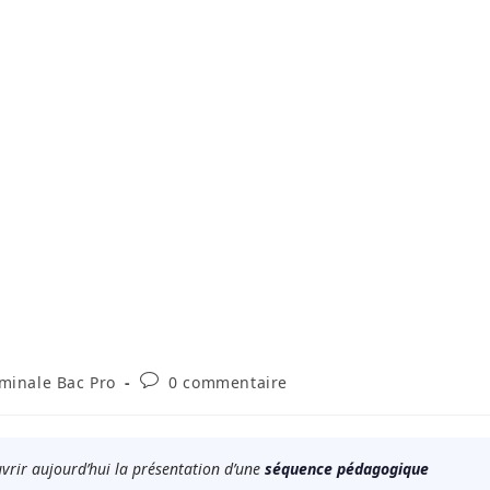
Commentaires
minale Bac Pro
0 commentaire
y:
de
la
publication :
vrir aujourd’hui la présentation d’une
séquence pédagogique