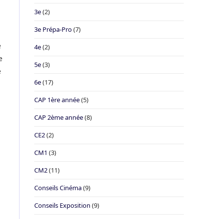
3e
(2)
3e Prépa-Pro
(7)
e
4e
(2)
e
5e
(3)
e
6e
(17)
CAP 1ère année
(5)
CAP 2ème année
(8)
CE2
(2)
CM1
(3)
CM2
(11)
Conseils Cinéma
(9)
Conseils Exposition
(9)