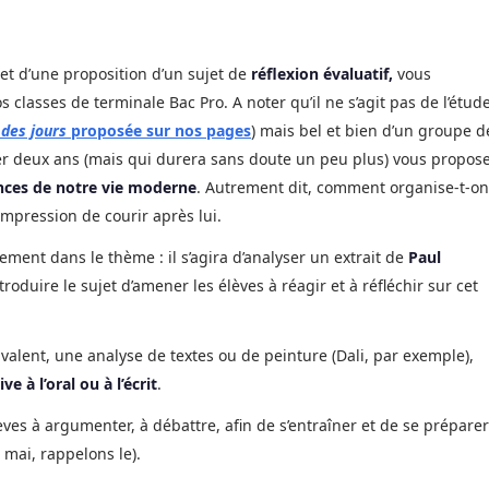
et d’une proposition d’un sujet de
réflexion évaluatif,
vous
 classes de terminale Bac Pro. A noter qu’il ne s’agit pas de l’étud
des jours
proposée sur nos pages
) mais bel et bien d’un groupe d
er deux ans (mais qui durera sans doute un peu plus) vous propos
nces de notre vie moderne
. Autrement dit, comment organise-t-on
impression de courir après lui.
tement dans le thème : il s’agira d’analyser un extrait de
Paul
ntroduire le sujet d’amener les élèves à réagir et à réfléchir sur cet
alent, une analyse de textes ou de peinture (Dali, par exemple),
 à l’oral ou à l’écrit
.
 élèves à argumenter, à débattre, afin de s’entraîner et de se préparer
 mai, rappelons le).