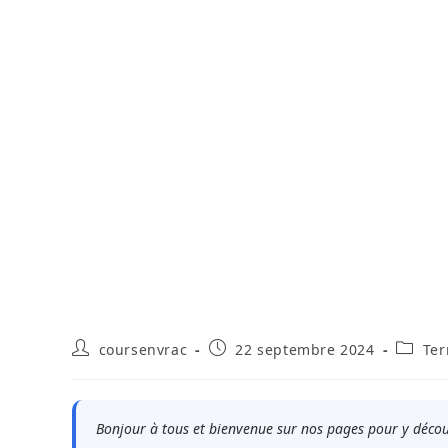
Auteur/autrice
Publication
Post
coursenvrac
22 septembre 2024
Ter
de
publiée :
categor
la
publication :
Bonjour à tous et bienvenue sur nos pages pour y décou