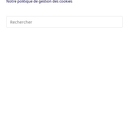
Notre politique de gestion des cookies
Pre
Es
to
clo
the
sea
pan