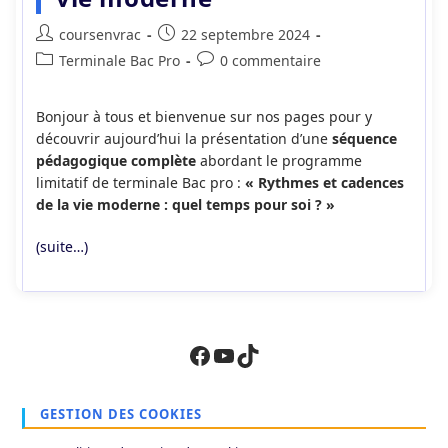
Auteur/autrice
Publication
coursenvrac
22 septembre 2024
de
publiée :
Post
Commentaires
Terminale Bac Pro
0 commentaire
la
category:
de
publication :
la
Bonjour à tous et bienvenue sur nos pages pour y
publication :
découvrir aujourd’hui la présentation d’une
séquence
pédagogique complète
abordant le programme
limitatif de terminale Bac pro :
« Rythmes et cadences
de la vie moderne : quel temps pour soi ? »
(suite…)
Facebook
YouTube
TikTok
GESTION DES COOKIES