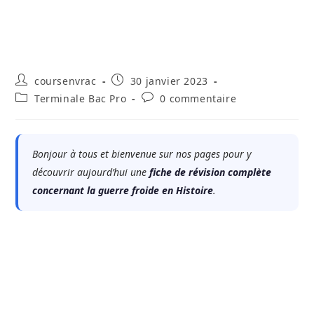
Auteur/autrice
Publication
coursenvrac
30 janvier 2023
de
publiée :
Post
Commentaires
Terminale Bac Pro
0 commentaire
la
category:
de
publication :
la
publication :
Bonjour à tous et bienvenue sur nos pages pour y
découvrir aujourd’hui une
fiche de révision complète
concernant la guerre froide en Histoire
.