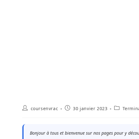
Auteur/autrice
Publication
Post
coursenvrac
30 janvier 2023
Termin
de
publiée :
category:
la
publication :
Bonjour à tous et bienvenue sur nos pages pour y déco