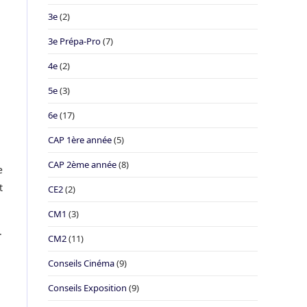
3e
(2)
3e Prépa-Pro
(7)
4e
(2)
5e
(3)
6e
(17)
CAP 1ère année
(5)
CAP 2ème année
(8)
e
t
CE2
(2)
CM1
(3)
.
CM2
(11)
Conseils Cinéma
(9)
Conseils Exposition
(9)