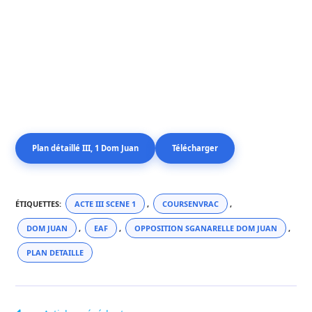
Plan détaillé III, 1 Dom Juan
Télécharger
ÉTIQUETTES
:
ACTE III SCENE 1
,
COURSENVRAC
,
DOM JUAN
,
EAF
,
OPPOSITION SGANARELLE DOM JUAN
,
PLAN DETAILLE