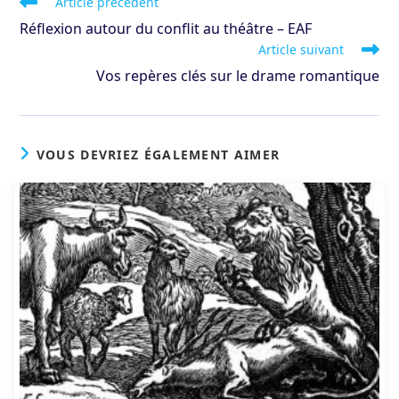
Read
Article précédent
more
Réflexion autour du conflit au théâtre – EAF
articles
Article suivant
Vos repères clés sur le drame romantique
VOUS DEVRIEZ ÉGALEMENT AIMER