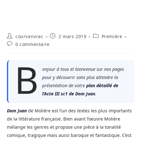
Auteur/autrice
Publication
Post
coursenvrac
2 mars 2019
Première
de
publiée :
category:
Commentaires
0 commentaire
la
de
publication :
la
B
publication :
onjour à tous et bienvenue sur nos pages
pour y découvrir sans plus attendre la
présentation de votre
plan détaillé de
l’Acte III sc1 de
Dom Juan
.
Dom Jua
n
de Molière est l’un des textes les plus importants
de la littérature française. Bien avant l’oeuvre Molière
mélange les genres et propose une pièce à la tonalité
comique, tragique mais aussi baroque et fantastique. C’est