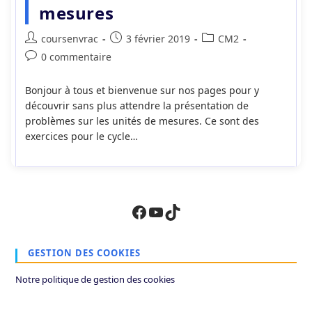
mesures
Auteur/autrice
Publication
Post
coursenvrac
3 février 2019
CM2
de
publiée :
category:
Commentaires
0 commentaire
la
de
publication :
la
Bonjour à tous et bienvenue sur nos pages pour y
publication :
découvrir sans plus attendre la présentation de
problèmes sur les unités de mesures. Ce sont des
exercices pour le cycle…
Facebook
YouTube
TikTok
GESTION DES COOKIES
Notre politique de gestion des cookies