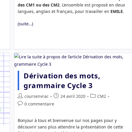
des CM1 ou des CM2
. L’ensemble est proposé en deux
langues, anglais et français, pour travailler en
EMILE
.
(suite…)
Dérivation des mots,
grammaire Cycle 3
Auteur/autrice
Publication
Post
coursenvrac
24 avril 2020
CM2
de
publiée :
category:
Commentaires
0 commentaire
la
de
publication :
la
Bonjour à tous et bienvenue sur nos pages pour y
publication :
découvrir sans plus attendre la présentation de cette