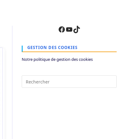
Facebook
YouTube
TikTok
GESTION DES COOKIES
Notre politique de gestion des cookies
Press
Escape
to
close
the
search
panel.