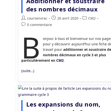
Additionner et soustraire
des nombres décimaux
Auteur/autrice
Publication
Post
coursenvrac
26 avril 2020
CM2
de
publiée :
category:
Commentaires
0 commentaire
la
B
de
publication :
la
onjour à tous et bienvenue sur nos page
publication :
pour y découvrir aujourd’hui une fiche d
travail pour
additionner et soustraire d
nombres décimaux en cycle 3 et plus
particulièrement en
CM2
.
(suite…)
Les expansions du nom,