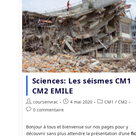
Sciences: Les séismes CM1
CM2 EMILE
Auteur/autrice
Publication
Post
coursenvrac
4 mai 2020
CM1
/
CM2
de
publiée :
category:
Commentaires
0 commentaire
la
de
publication :
la
Bonjour à tous et bienvenue sur nos pages pour y
publication :
découvrir sans plus attendre la présentation d’une
fi