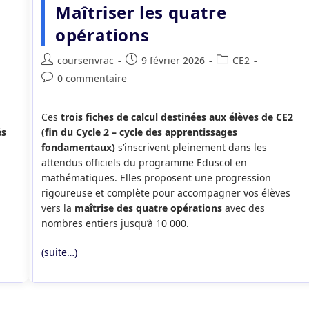
Maîtriser les quatre
opérations
Auteur/autrice
Publication
Post
coursenvrac
9 février 2026
CE2
de
publiée :
category:
Commentaires
0 commentaire
la
de
publication :
la
Ces
trois fiches de calcul destinées aux élèves de CE2
publication :
és
(fin du Cycle 2 – cycle des apprentissages
fondamentaux)
s’inscrivent pleinement dans les
attendus officiels du programme Eduscol en
mathématiques. Elles proposent une progression
rigoureuse et complète pour accompagner vos élèves
vers la
maîtrise des quatre opérations
avec des
nombres entiers jusqu’à 10 000.
(suite…)