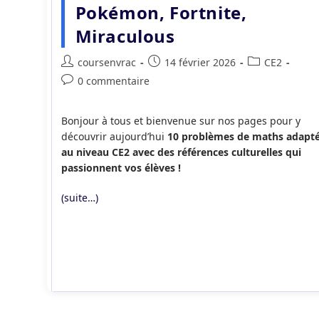
Pokémon, Fortnite,
Miraculous
Auteur/autrice
Publication
Post
coursenvrac
14 février 2026
CE2
de
publiée :
category:
Commentaires
0 commentaire
la
de
publication :
la
Bonjour à tous et bienvenue sur nos pages pour y
publication :
découvrir aujourd’hui
10 problèmes de maths adapt
au niveau CE2 avec des références culturelles qui
passionnent vos élèves !
(suite…)