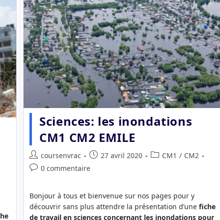
Sciences: les inondations
CM1 CM2 EMILE
Auteur/autrice
Publication
Post
coursenvrac
27 avril 2020
CM1
/
CM2
de
publiée :
category:
Commentaires
0 commentaire
la
de
publication :
la
Bonjour à tous et bienvenue sur nos pages pour y
publication :
découvrir sans plus attendre la présentation d’une
fiche
che
de travail en sciences concernant les inondations pour