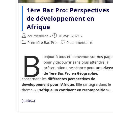
1ère Bac Pro: Perspectives
de développement en
Afrique
Auteur/autrice
Publication
coursenvrac
20 avril 2021
de
publiée :
Post
Commentaires
Première Bac Pro
0 commentaire
la
B
category:
de
publication :
la
onjour à tous et bienvenue sur nos page
publication :
pour y découvrir sans plus attendre la
présentation une séance pour une
class
de 1ère Bac Pro en Géographie
,
concernant les
différentes perspectives de
développement pour l’Afrique
. Elle s’intègre dans le
thème: «
L’Afrique un continent en recomposition
« .
(suite…)