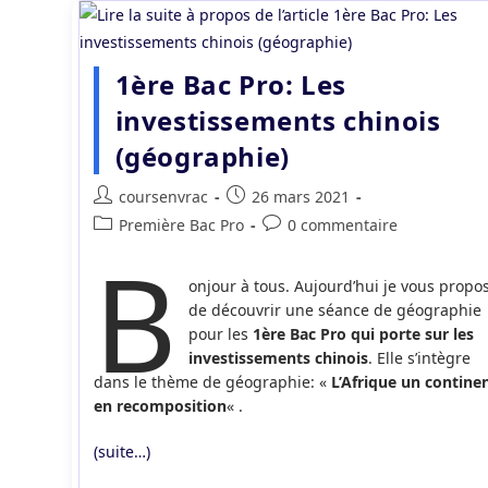
1ère Bac Pro: Les
investissements chinois
(géographie)
Auteur/autrice
Publication
coursenvrac
26 mars 2021
de
publiée :
Post
Commentaires
Première Bac Pro
0 commentaire
la
B
category:
de
publication :
la
onjour à tous. Aujourd’hui je vous propo
publication :
de découvrir une séance de géographie
pour les
1ère Bac Pro qui porte sur les
investissements chinois
. Elle s’intègre
dans le thème de géographie: «
L’Afrique un contine
en recomposition
« .
(suite…)