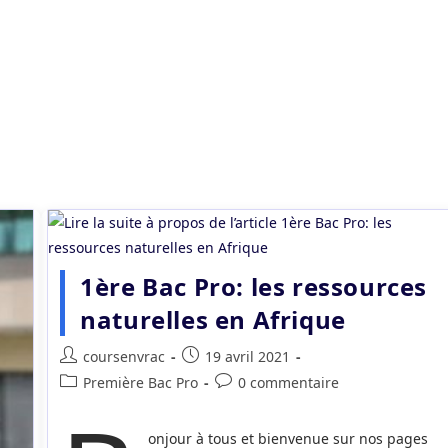
1ère Bac Pro: les ressources
naturelles en Afrique
Auteur/autrice
Publication
coursenvrac
19 avril 2021
de
publiée :
Post
Commentaires
Première Bac Pro
0 commentaire
la
category:
de
publication :
la
onjour à tous et bienvenue sur nos pages
publication :