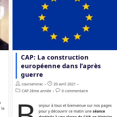
,
CAP: La construction
européenne dans l’après
guerre
Auteur/autrice
Publication
coursenvrac
20 avril 2021
de
publiée :
Post
Commentaires
CAP 2ème année
0 commentaire
la
b
category:
de
publication :
la
a
onjour à tous et bienvenue sur nos pages
publication :
 la
pour y découvrir ce matin une
séance
destinée à une classe de CAP, en Histoire,