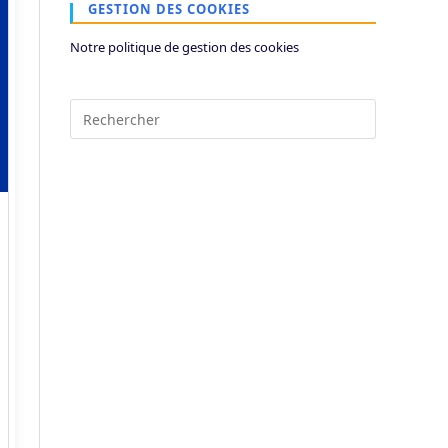
GESTION DES COOKIES
Notre politique de gestion des cookies
Press
Escape
to
close
the
search
panel.