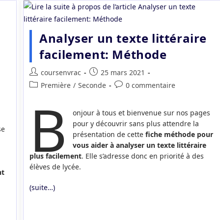
Analyser un texte littéraire
facilement: Méthode
Auteur/autrice
Publication
coursenvrac
25 mars 2021
de
publiée :
Post
Commentaires
Première
/
Seconde
0 commentaire
la
B
category:
de
publication :
la
onjour à tous et bienvenue sur nos pages
publication :
pour y découvrir sans plus attendre la
se
présentation de cette
fiche méthode pour
vous aider à analyser un texte littéraire
plus facilement
. Elle s’adresse donc en priorité à des
élèves de lycée.
nt
(suite…)