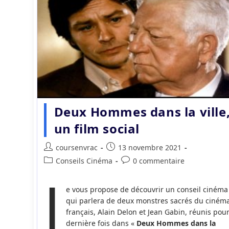
Deux Hommes dans la ville
un film social
Auteur/autrice
Publication
coursenvrac
13 novembre 2021
de
publiée :
Post
Commentaires
Conseils Cinéma
0 commentaire
la
J
category:
de
publication :
la
e vous propose de découvrir un conseil cinéma
publication :
qui parlera de deux monstres sacrés du ciném
français, Alain Delon et Jean Gabin, réunis pour
dernière fois dans «
Deux Hommes dans la