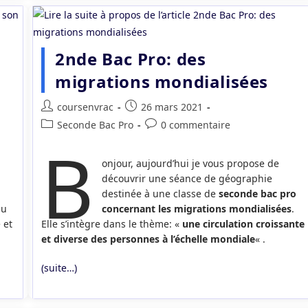
2nde Bac Pro: des
migrations mondialisées
Auteur/autrice
Publication
coursenvrac
26 mars 2021
de
publiée :
Post
Commentaires
Seconde Bac Pro
0 commentaire
la
B
category:
de
publication :
la
onjour, aujourd’hui je vous propose de
publication :
découvrir une séance de géographie
destinée à une classe de
seconde bac pro
du
concernant les migrations mondialisées
.
 et
Elle s’intègre dans le thème: «
une circulation croissante
et diverse des personnes à l’échelle mondiale
« .
(suite…)