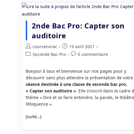
2nde Bac Pro: Capter son
auditoire
Auteur/autrice
Publication
coursenvrac
19 avril 2021
de
publiée :
Post
Commentaires
Seconde Bac Pro
0 commentaire
la
category:
de
publication :
la
Bonjour à tous et bienvenue sur nos pages pour y
publication :
découvrir sans plus attendre la présentation de votre
séance destinée à une classe de seconde bac pro,
« Capter son auditoire »
. Elle s’inscrit dans le cadre 
thème « Dire et se faire entendre, la parole, le théâtre
l’éloquence ».
(suite…)