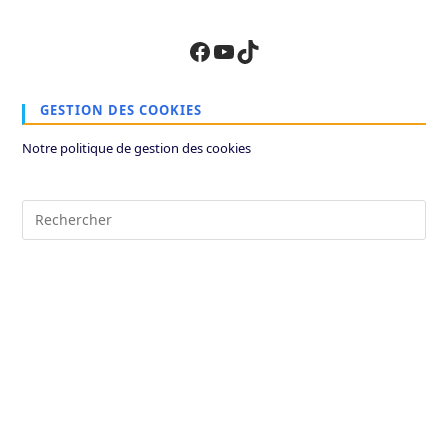
site
(facultatif)
Facebook
YouTube
TikTok
GESTION DES COOKIES
Notre politique de gestion des cookies
Pre
Es
to
clo
the
sea
pan