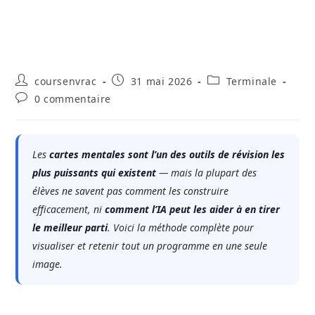
Auteur/autrice
Publication
Post
coursenvrac
31 mai 2026
Terminale
de
publiée :
category:
Commentaires
0 commentaire
la
de
publication :
la
publication :
Les
cartes mentales sont l’un des outils de révision les
plus puissants qui existent
— mais la plupart des
élèves ne savent pas comment les construire
efficacement, ni
comment l’IA peut les aider à en tirer
le meilleur parti
. Voici la méthode complète pour
visualiser et retenir tout un programme en une seule
image.