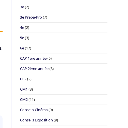
3e
(2)
3e Prépa-Pro
(7)
4e
(2)
5e
(3)
6e
(17)
t
CAP 1ère année
(5)
CAP 2ème année
(8)
CE2
(2)
CM1
(3)
CM2
(11)
Conseils Cinéma
(9)
Conseils Exposition
(9)