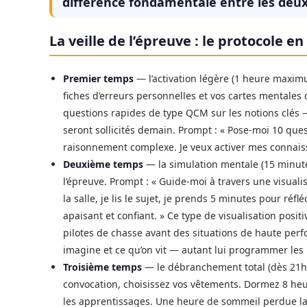
différence fondamentale entre les deux
La veille de l’épreuve : le protocole e
Premier temps
— l’activation légère (1 heure maxim
fiches d’erreurs personnelles et vos cartes mentales
questions rapides de type QCM sur les notions clés —
seront sollicités demain. Prompt : « Pose-moi 10 que
raisonnement complexe. Je veux activer mes connaiss
Deuxième temps
— la simulation mentale (15 minutes
l’épreuve. Prompt : « Guide-moi à travers une visual
la salle, je lis le sujet, je prends 5 minutes pour réfl
apaisant et confiant. » Ce type de visualisation positi
pilotes de chasse avant des situations de haute perf
imagine et ce qu’on vit — autant lui programmer le
Troisième temps
— le débranchement total (dès 21h) :
convocation, choisissez vos vêtements. Dormez 8 he
les apprentissages. Une heure de sommeil perdue la 