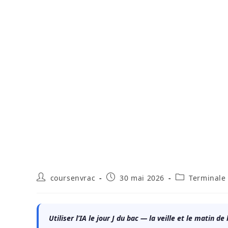
Auteur/autrice
Publication
Post
coursenvrac
30 mai 2026
Terminale
de
publiée :
category:
la
publication :
Utiliser l’IA le jour J du bac — la veille et le matin 