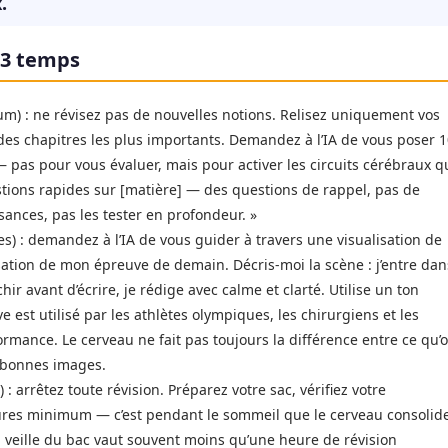
.
n 3 temps
um) : ne révisez pas de nouvelles notions. Relisez uniquement vos
 des chapitres les plus importants. Demandez à l’IA de vous poser 
 pas pour vous évaluer, mais pour activer les circuits cérébraux q
stions rapides sur [matière] — des questions de rappel, pas de
ances, pas les tester en profondeur. »
) : demandez à l’IA de vous guider à travers une visualisation de
isation de mon épreuve de demain. Décris-moi la scène : j’entre dan
échir avant d’écrire, je rédige avec calme et clarté. Utilise un ton
ve est utilisé par les athlètes olympiques, les chirurgiens et les
ormance. Le cerveau ne fait pas toujours la différence entre ce qu’
s bonnes images.
 arrêtez toute révision. Préparez votre sac, vérifiez votre
ures minimum — c’est pendant le sommeil que le cerveau consolid
veille du bac vaut souvent moins qu’une heure de révision