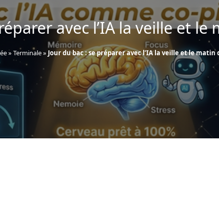
réparer avec l’IA la veille et le
ée
»
Terminale
»
Jour du bac : se préparer avec l’IA la veille et le matin