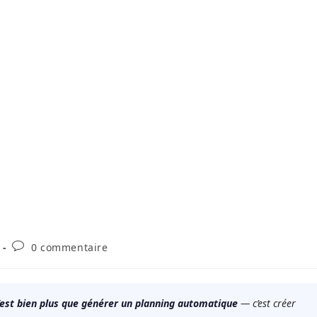
Commentaires
0 commentaire
de
la
publication :
 c’est bien plus que générer un planning automatique
— c’est créer