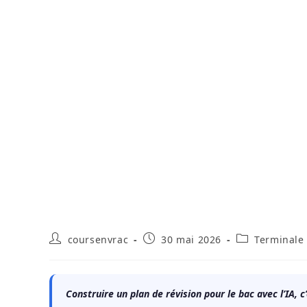
Auteur/autrice
Publication
Post
coursenvrac
30 mai 2026
Terminale
de
publiée :
category:
la
publication :
Construire un plan de révision pour le bac avec l’IA,