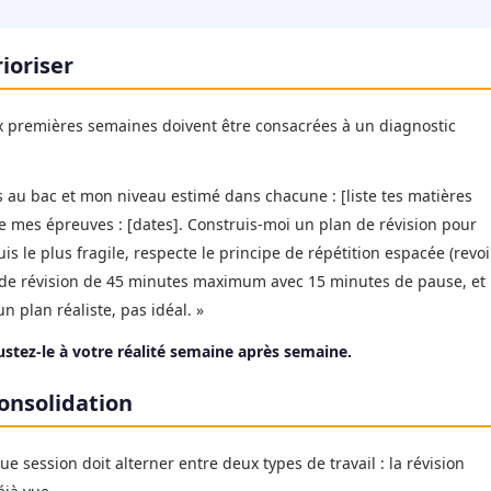
ioriser
x premières semaines doivent être consacrées à un diagnostic
es au bac et mon niveau estimé dans chacune : [liste tes matières
 de mes épreuves : [dates]. Construis-moi un plan de révision pour
uis le plus fragile, respecte le principe de répétition espacée (revoi
ges de révision de 45 minutes maximum avec 15 minutes de pause, et
n plan réaliste, pas idéal. »
stez-le à votre réalité semaine après semaine.
consolidation
 session doit alterner entre deux types de travail : la révision