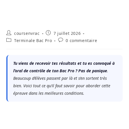
Auteur/autrice
Publication
coursenvrac
7 juillet 2026
de
publiée :
Post
Commentaires
Terminale Bac Pro
0 commentaire
la
category:
de
publication :
la
publication :
Tu viens de recevoir tes résultats et tu es convoqué à
l’oral de contrôle de ton Bac Pro ? Pas de panique
.
Beaucoup d’élèves passent par là et s’en sortent très
bien. Voici tout ce qu’il faut savoir pour aborder cette
épreuve dans les meilleures conditions.