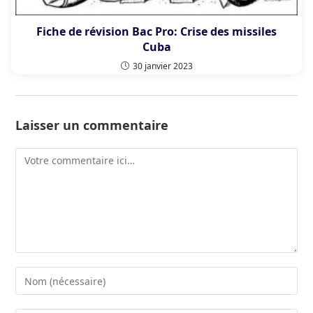
Fiche de révision Bac Pro: Crise des missiles
Cuba
30 janvier 2023
Laisser un commentaire
Comment
Enter
your
name