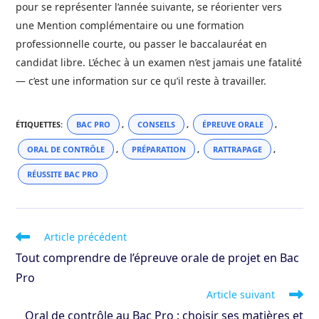
pour se représenter l’année suivante, se réorienter vers
une Mention complémentaire ou une formation
professionnelle courte, ou passer le baccalauréat en
candidat libre. L’échec à un examen n’est jamais une fatalité
— c’est une information sur ce qu’il reste à travailler.
ÉTIQUETTES
:
BAC PRO
,
CONSEILS
,
ÉPREUVE ORALE
,
ORAL DE CONTRÔLE
,
PRÉPARATION
,
RATTRAPAGE
,
RÉUSSITE BAC PRO
Read
Article précédent
more
Tout comprendre de l’épreuve orale de projet en Bac
articles
Pro
Article suivant
Oral de contrôle au Bac Pro : choisir ses matières et