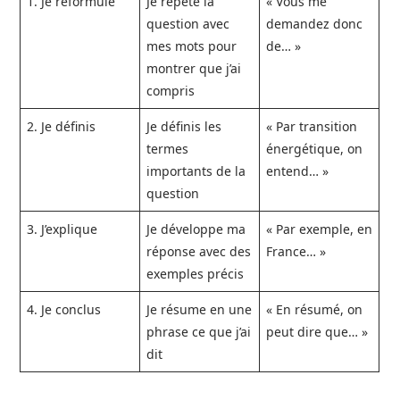
1. Je reformule
Je répète la
« Vous me
question avec
demandez donc
mes mots pour
de… »
montrer que j’ai
compris
2. Je définis
Je définis les
« Par transition
termes
énergétique, on
importants de la
entend… »
question
3. J’explique
Je développe ma
« Par exemple, en
réponse avec des
France… »
exemples précis
4. Je conclus
Je résume en une
« En résumé, on
phrase ce que j’ai
peut dire que… »
dit