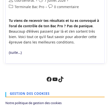
Auteur/autrice
Publication
coursenvrac
7 juillet 2026
de
publiée :
Post
Commentaires
Terminale Bac Pro
0 commentaire
la
category:
de
publication :
la
Tu viens de recevoir tes résultats et tu es convoqué à
publication :
l’oral de contrôle de ton Bac Pro ? Pas de panique
.
Beaucoup d’élèves passent par là et s’en sortent très
bien. Voici tout ce qu’il faut savoir pour aborder cette
épreuve dans les meilleures conditions.
(suite…)
Facebook
YouTube
TikTok
GESTION DES COOKIES
Notre politique de gestion des cookies