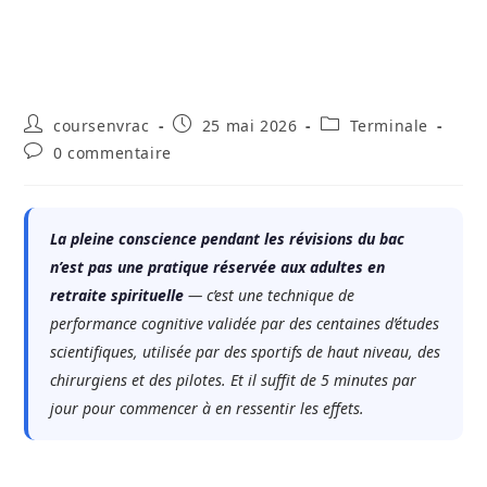
Auteur/autrice
Publication
Post
coursenvrac
25 mai 2026
Terminale
de
publiée :
category:
Commentaires
0 commentaire
la
de
publication :
la
publication :
La pleine conscience pendant les révisions du bac
n’est pas une pratique réservée aux adultes en
retraite spirituelle
— c’est une technique de
performance cognitive validée par des centaines d’études
scientifiques, utilisée par des sportifs de haut niveau, des
chirurgiens et des pilotes. Et il suffit de 5 minutes par
jour pour commencer à en ressentir les effets.