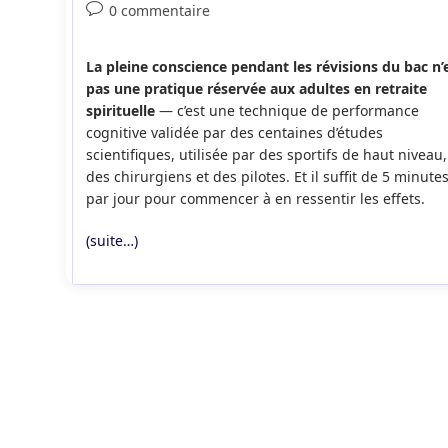
de
publiée :
category:
Commentaires
0 commentaire
la
de
publication :
la
La pleine conscience pendant les révisions du bac n’
publication :
pas une pratique réservée aux adultes en retraite
spirituelle
— c’est une technique de performance
cognitive validée par des centaines d’études
scientifiques, utilisée par des sportifs de haut niveau,
des chirurgiens et des pilotes. Et il suffit de 5 minute
par jour pour commencer à en ressentir les effets.
(suite…)