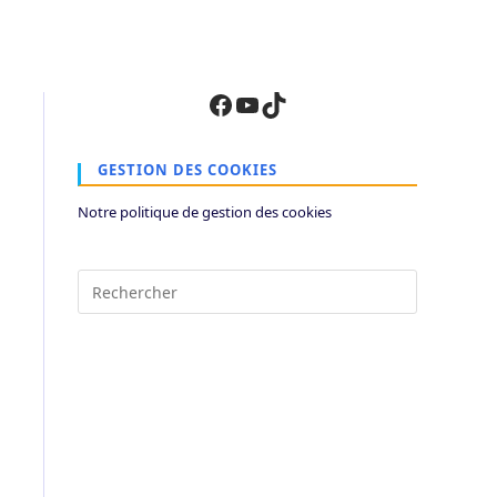
Facebook
YouTube
TikTok
GESTION DES COOKIES
Notre politique de gestion des cookies
Press
Escape
to
close
the
search
panel.