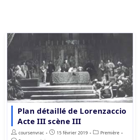
Plan détaillé de Lorenzaccio
Acte III scène III
Auteur/autrice
Publication
Post
coursenvrac
15 février 2019
Première
de
publiée :
category: