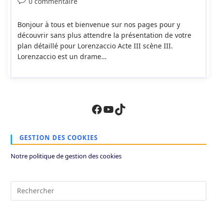
Commentaires
0 commentaire
la
de
publication :
la
Bonjour à tous et bienvenue sur nos pages pour y
publication :
découvrir sans plus attendre la présentation de votre
plan détaillé pour Lorenzaccio Acte III scène III.
Lorenzaccio est un drame…
Facebook
YouTube
TikTok
GESTION DES COOKIES
Notre politique de gestion des cookies
Pre
Es
to