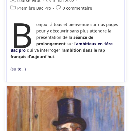
Auteur/autrice
Publication
coursenvrac
5 mai 2022
de
publiée :
Post
Commentaires
Première Bac Pro
0 commentaire
la
B
category:
de
publication :
la
onjour à tous et bienvenue sur nos pages
publication :
pour y découvrir sans plus attendre la
présentation de la
séance de
prolongement
sur l’
ambitieux en 1ère
Bac pro
qui va interroger
l’ambition dans le rap
français d’aujourd’hui
.
(suite…)