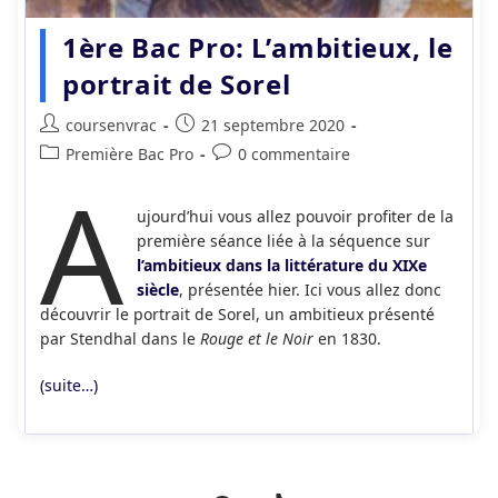
1ère Bac Pro: L’ambitieux, le
portrait de Sorel
Auteur/autrice
Publication
coursenvrac
21 septembre 2020
de
publiée :
Post
Commentaires
Première Bac Pro
0 commentaire
la
A
category:
de
publication :
la
ujourd’hui vous allez pouvoir profiter de la
publication :
première séance liée à la séquence sur
l’ambitieux dans la littérature du XIXe
siècle
, présentée hier. Ici vous allez donc
découvrir le portrait de Sorel, un ambitieux présenté
par Stendhal dans le
Rouge et le Noir
en 1830.
(suite…)