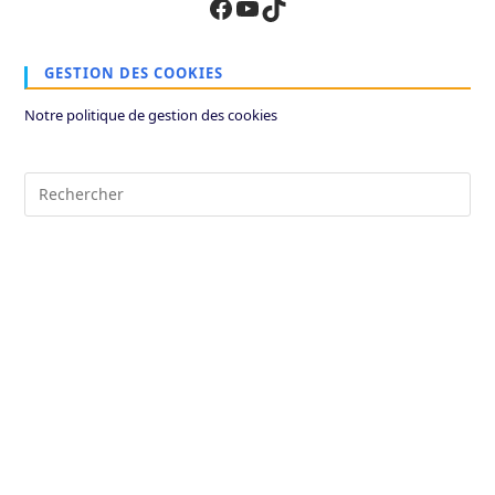
Facebook
YouTube
TikTok
GESTION DES COOKIES
Notre politique de gestion des cookies
Pre
Es
to
clo
the
sea
pan